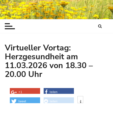
Z
u
m
I
n
h
a
Virtueller Vortag:
l
t
Herzgesundheit am
w
11.03.2026 von 18.30 –
e
20.00 Uhr
c
h
s
e
+1
teilen
l
tweet
teilen
n