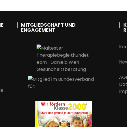
IE
MITGLIEDSCHAFT UND
K
ENGAGEMENT
R
Kon
New
AG
Dat
de
Im