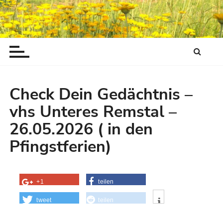
Z
u
m
I
n
h
a
Check Dein Gedächtnis –
l
t
vhs Unteres Remstal –
w
26.05.2026 ( in den
e
Pfingstferien)
c
h
s
e
+1
teilen
l
tweet
teilen
n